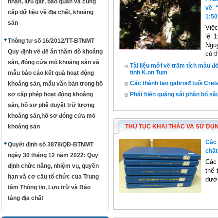
nhận, lưu giữ, bảo quản và cung
vẽ “
cấp dữ liệu về địa chất, khoáng
1:50
sản
Việc
lệ 
Thông tư số 16/2012/TT-BTNMT
Nguy
Quy định về đề án thăm dò khoáng
có t
sản, đóng cửa mỏ khoáng sản và
Tài liệu mới về trầm tích màu
tỉnh K.on Tum
mẫu báo cáo kết quả hoạt động
Các thành tạo gabroiđ tuổi Cre
khoáng sản, mẫu văn bản trong hồ
sơ cấp phép hoạt động khoáng
Phát hiện quặng sắt phân bố sâ
sản, hồ sơ phê duyệt trữ lượng
khoáng sản,hồ sơ đóng cửa mỏ
khoáng sản
THỦ TỤC KHAI THÁC VA SỬ DỤN
Các 
Quyết định số 3878/QĐ-BTNMT
chất
ngày 30 tháng 12 năm 2022: Quy
Các 
định chức năng, nhiệm vụ, quyền
thể 
hạn và cơ cấu tổ chức của Trung
dưới
tâm Thông tin, Lưu trữ và Bảo
tàng địa chất