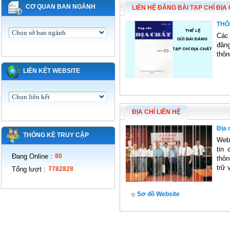
CƠ QUAN BAN NGÀNH
LIÊN HỆ ĐĂNG BÀI TẠP CHÍ ĐỊA
THÔ
Các
đăng
thôn
LIÊN KẾT WEBSITE
ĐỊA CHỈ LIÊN HỆ
Địa 
THỐNG KÊ TRUY CẬP
WebS
tin 
Đang Online
:
80
thôn
trữ 
Tổng lượt
:
7782828
Sơ đồ Website