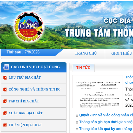
Thứ sáu , 7/8/2026
TRANG CHỦ
GIỚI THIỆU
CÁC LĨNH VỰC HOẠT ĐỘNG
TIN TỨC
Thôn
LƯU TRỮ ĐỊA CHẤT
chứ
Thô
CÔNG NGHỆ VÀ THÔNG TIN ĐC
của 
về 
TẠP CHÍ ĐỊA CHẤT
202
XUẤT BẢN ĐỊA CHẤT
Quyết định về việc công nhận k
Thông báo gia hạn thời gian nh
THƯ VIỆN ĐỊA CHẤT
Thông báo kết quả kỳ xét thăng