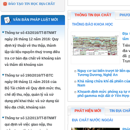
ĐÀO TẠO TIN HỌC ĐỊA CHẤT
THÔNG TIN ĐỊA CHẤT
PHƯƠ
VĂN BẢN PHÁP LUẬT MỚI
THÔNG BÁO KHOA HỌC
Thông tư số 43/2016/TT-BTNMT
Địa 
tâm
ngày 26 tháng 12 năm 2016: Quy
Trên
định kỹ thuật về thu thập, thành
địa 
lập tài liệu nguyên thuỷ trong điều
đã 
tra cơ bản địa chất về khoáng sản
Tru
và thăm dò khoáng sản
Nguy cơ tai biến trượt lở liên 
Tương Dương, Nghệ An
Thông tư số 190/2016/TT-BTC
Khả năng chứa khí đá phiến củ
ngày 08 tháng 11 năm 2016 của
Nam
Bộ Tài chính về Quy định mức thu,
Khoanh định mức phóng xạ tự nhi
chế độ thu, nộp, quản lý và sử
phổ gamma mặt đất ở Yên Hợp -
dụng phí khai thác và sử dụng tài
liệu địa chất, khoáng sản
PHÁT HIỆN MỚI
TIN ĐỊA CH
Thông tư số 12/2013/TT-BTNMT
ĐỊA CHẤT NƯỚC NGOÀI
qui định về việc giao nộp, thu
Phát