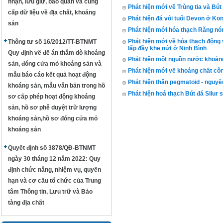
nhận, lưu giữ, bảo quản và cung
Phát hiện mới về Trùng tia và Bú
cấp dữ liệu về địa chất, khoáng
Phát hiện đá vôi tuổi Devon ở K
sản
Phát hiện mới hóa thạch Răng n
Phát hiện mới về hóa thạch động 
Thông tư số 16/2012/TT-BTNMT
lấp đầy khe nứt ở Ninh Bình
Quy định về đề án thăm dò khoáng
Phát hiện một nguồn nước khoáng 
sản, đóng cửa mỏ khoáng sản và
Phát hiện mới về khoáng chất công
mẫu báo cáo kết quả hoạt động
Phát hiện thân pegmatoid - nguy
khoáng sản, mẫu văn bản trong hồ
Phát hiện hoá thạch Bút đá Silu
sơ cấp phép hoạt động khoáng
sản, hồ sơ phê duyệt trữ lượng
khoáng sản,hồ sơ đóng cửa mỏ
khoáng sản
Quyết định số 3878/QĐ-BTNMT
ngày 30 tháng 12 năm 2022: Quy
định chức năng, nhiệm vụ, quyền
hạn và cơ cấu tổ chức của Trung
tâm Thông tin, Lưu trữ và Bảo
tàng địa chất