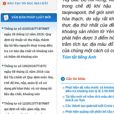
ĐÀO TẠO TIN HỌC ĐỊA CHẤT
trong chế độ khí hậu
taojevaporit, thế giới sinh
VĂN BẢN PHÁP LUẬT MỚI
hóa thạch, do vậy rất k
thực địa thứ nhất của đề
Thông tư số 43/2016/TT-BTNMT
khoáng sản nhóm tờ Yên C
ngày 26 tháng 12 năm 2016: Quy
phát hiện được 3 điểm hó
định kỹ thuật về thu thập, thành
trầm tích lục địa màu đổ
lập tài liệu nguyên thuỷ trong điều
của chúng một cách có c
tra cơ bản địa chất về khoáng sản
Tóm tắt tiếng Anh
và thăm dò khoáng sản
Thông tư số 190/2016/TT-BTC
ngày 08 tháng 11 năm 2016 của
Bộ Tài chính về Quy định mức thu,
Các tin khác
chế độ thu, nộp, quản lý và sử
Phát hiện đá siêu mafic và khoán
dụng phí khai thác và sử dụng tài
điều tra khoáng sản tỷ lệ 1:50.0
liệu địa chất, khoáng sản
Tài liệu mới về trầm tích màu đ
tỉnh K.on Tum
Thông tư số 12/2013/TT-BTNMT
Các thành tạo gabroiđ tuổi Creta
qui định về việc giao nộp, thu
Phát hiện quặng sắt phân bố sâu