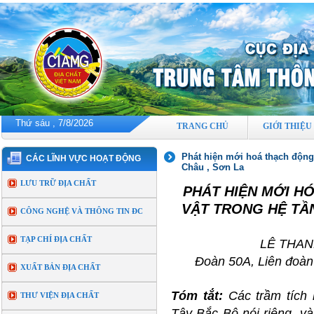
Thứ sáu , 7/8/2026
TRANG CHỦ
GIỚI THIỆU
Phát hiện mới hoá thạch động 
CÁC LĨNH VỰC HOẠT ĐỘNG
Châu , Sơn La
LƯU TRỮ ĐỊA CHẤT
PHÁT HIỆN MỚI H
VẬT TRONG HỆ TẦ
CÔNG NGHỆ VÀ THÔNG TIN ĐC
TẠP CHÍ ĐỊA CHẤT
LÊ THAN
Đoàn 50A, Liên đoàn
XUẤT BẢN ĐỊA CHẤT
Tóm tắt:
Các trầm tích
THƯ VIỆN ĐỊA CHẤT
Tây Bắc Bộ nói riêng, v