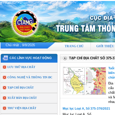
Chủ nhật , 9/8/2026
TRANG CHỦ
GIỚI THIỆU
CÁC LĨNH VỰC HOẠT ĐỘNG
TẠP CHÍ ĐỊA CHẤT SỐ 375-3
LƯU TRỮ ĐỊA CHẤT
Tuổi
biế
CÔNG NGHỆ VÀ THÔNG TIN ĐC
chú
Địa
TẠP CHÍ ĐỊA CHẤT
cấu
chấ
và 
XUẤT BẢN ĐỊA CHẤT
nha
THƯ VIỆN ĐỊA CHẤT
Mục lục Loạt A, Số 375-376/2021
Mục lục Loạt A, Số