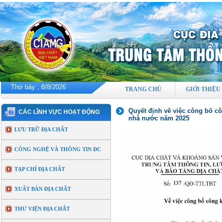
Thứ bảy , 8/8/2026
TRANG CHỦ
GIỚI THIỆU
Quyết định về việc công bố cô
CÁC LĨNH VỰC HOẠT ĐỘNG
nhà nước năm 2025
LƯU TRỮ ĐỊA CHẤT
CÔNG NGHỆ VÀ THÔNG TIN ĐC
TẠP CHÍ ĐỊA CHẤT
XUẤT BẢN ĐỊA CHẤT
THƯ VIỆN ĐỊA CHẤT