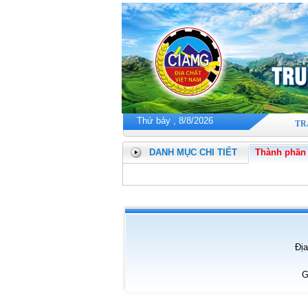
Thứ bảy , 8/8/2026
TR
DANH MỤC CHI TIẾT
Thành phần t
Địa
G