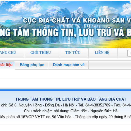
ANG CHỦ
GIỚI THIỆU
TIN TỨC
LIÊN HỆ
ài liệu
Bảng phụ lục
Danh mục bản vẽ
TRUNG TÂM THÔNG TIN, LƯU TRỮ VÀ BẢO TÀNG ĐỊA CHẤT
 chỉ: Số 6, Nguyên Hồng - Đống Đa - Hà Nội - Tel. 84-4-38351789 - Fax. 84-
Chịu trách nhiệm nội dung: Giám đốc - Nguyễn Đức Hà
iấy phép số 167/GP-VHTT do Bộ Văn hóa - Thông tin cấp ngày 29 tháng 5 